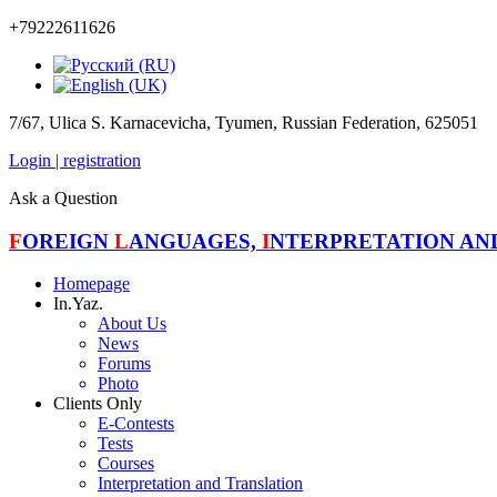
+79222611626
7/67, Ulica S. Karnacevicha, Tyumen, Russian Federation, 625051
Login | registration
Ask a Question
F
OREIGN
L
ANGUAGES,
I
NTERPRETATION A
Homepage
In.Yaz.
About Us
News
Forums
Photo
Clients Only
E-Contests
Tests
Courses
Interpretation and Translation